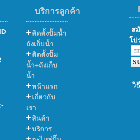
บริการลูกค้า
สมั
ND
ติดตั้งปั๊มน้ำ
โปร
ถังเก็บน้ำ
ติดตั้งปั๊ม
2
น้ำ+ถังเก็บ
น้ำ
วิ
หน้าแรก
เกี่ยวกับ
2-
เรา
สินค้า
บริการ
อะไหล่ปั๊ม