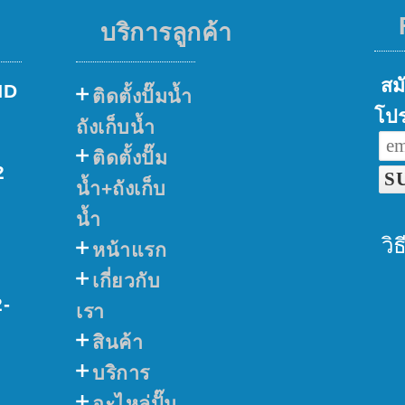
บริการลูกค้า
สมั
ND
ติดตั้งปั๊มน้ำ
โปร
ถังเก็บน้ำ
ติดตั้งปั๊ม
2
น้ำ+ถังเก็บ
น้ำ
วิ
หน้าแรก
เกี่ยวกับ
2-
เรา
สินค้า
บริการ
อะไหล่ปั๊ม